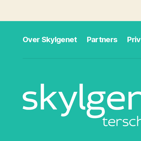
Over Skylgenet
Partners
Pri