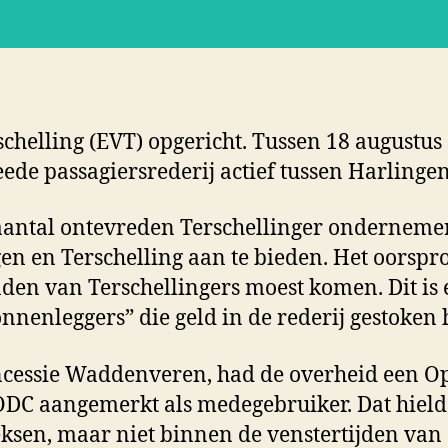
schelling (EVT) opgericht. Tussen 18 augustu
ede passagiersrederij actief tussen Harlingen
antal ontevreden Terschellinger ondernemer
en en Terschelling aan te bieden. Het oorspro
en van Terschellingers moest komen. Dit is e
nnenleggers” die geld in de rederij gestoken
oncessie Waddenveren, had de overheid een O
ODC aangemerkt als medegebruiker. Dat hield i
sen, maar niet binnen de venstertijden van 