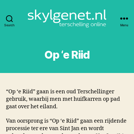
Search
Menu
Skylgenet.nl
|
Terschelling
online
Op ‘e Riid
“Op ‘e Riid” gaan is een oud Terschellinger
gebruik, waarbij men met huifkarren op pad
gaat over het eiland.
Van oorsprong is “Op ‘e Riid” gaan een rijdende
processie ter ere van Sint Jan en wordt