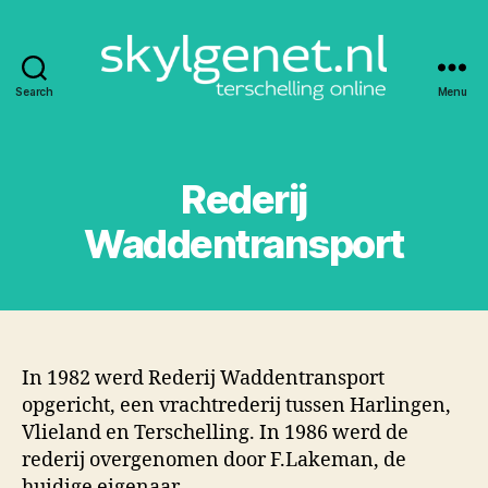
Search
Menu
Skylgenet.nl
|
Terschelling
online
Rederij
Waddentransport
In 1982 werd Rederij Waddentransport
opgericht, een vrachtrederij tussen Harlingen,
Vlieland en Terschelling. In 1986 werd de
rederij overgenomen door F.Lakeman, de
huidige eigenaar.