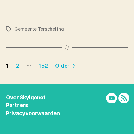
Gemeente Terschelling
Tags
Berichten
…
1
2
152
Older
→
paginering
Over Skylgenet
YouTube
RSS
Partners
Privacyvoorwaarden