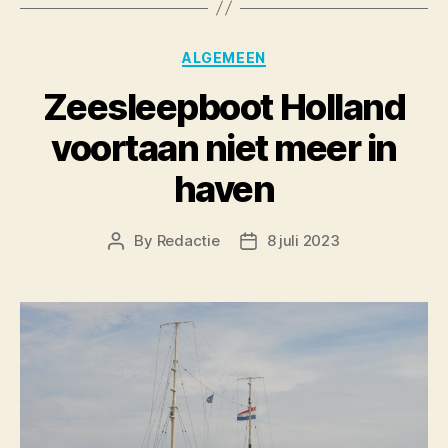
Categories
ALGEMEEN
Zeesleepboot Holland
voortaan niet meer in
haven
By
Redactie
8 juli 2023
Post
Post
author
date