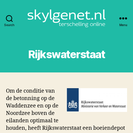
Search
Menu
Skylgenet.nl
|
Terschelling
online
Rijkswaterstaat
Om de conditie van
de betonning op de
Waddenzee en op de
Noordzee boven de
eilanden optimaal te
houden, heeft Rijkswaterstaat een boeiendepot