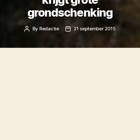
grondschenking
By
Redactie
21 september 2015
Post
Post
author
date
De Stichting Natuurherstel Baai Dellewal heeft
een grote hoeveelheid grond aan de baai
geschonken gekregen van de familie Doeksen.
Jan Doeksen heeft een stuk grond op het
hoogste punt van het duin voor een symbolisch
bedrag in huur gegeven aan de Stichting, maar
de grootste klapper komt van andere
familieleden.