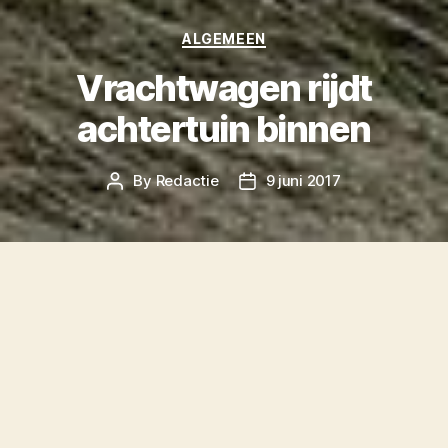
Categories
ALGEMEEN
Vrachtwagen rijdt
achtertuin binnen
By
Redactie
9 juni 2017
Post
Post
author
date
Op Terschelling is een vrachtwagen in een
achtertuin terecht gekomen. Dat
meldt
Omrop
Fryslân.
Het gebeurde aan de Westerbuurtstraat op
West-Terschelling. Een vrachtwagen die op het