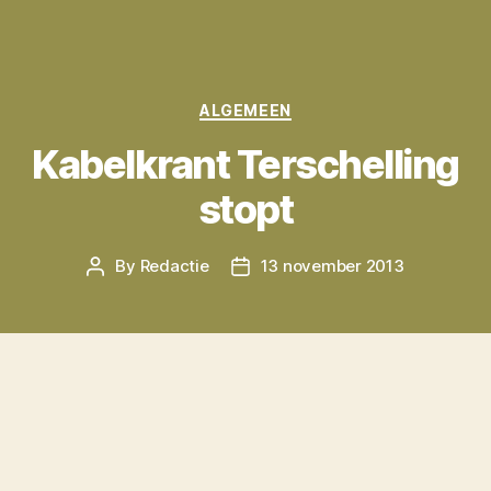
Categories
ALGEMEEN
Kabelkrant Terschelling
stopt
By
Redactie
13 november 2013
Post
Post
author
date
De Kabelkrant Terschelling gaat er mee
stoppen. Op 1 januari 2014 gaat de zender op
zwart, laat de Kabelkrant zelf
weten
in een
artikel in De Terschelling/een tweet.