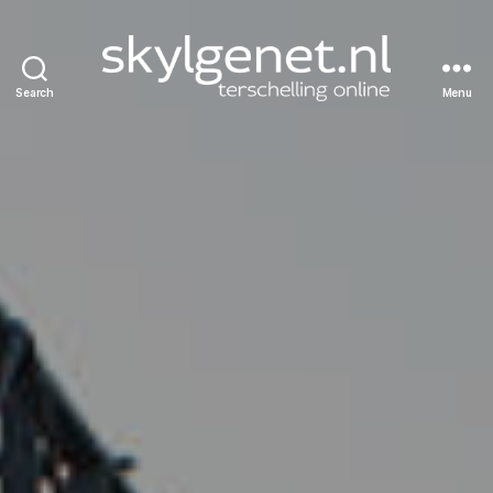
Search
Menu
Skylgenet.nl
|
Terschelling
online