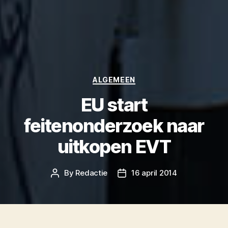
Categories
ALGEMEEN
EU start
feitenonderzoek naar
uitkopen EVT
By
Redactie
16 april 2014
Post
Post
author
date