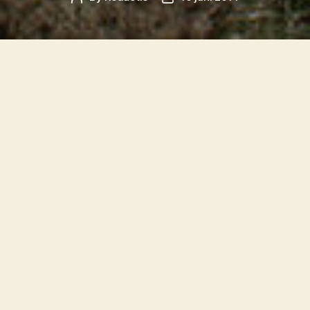
author
date
Een circustent in de polder nabij Hee zorgt voor
onrust op Terschelling. Raadsleden Wietse van
Deelen en Gossen Bos hebben om opheldering
gevraagd bij B&W. Dat schrijft de Leeuwarder
Courant vandaag.
In de weilanden achter Camping De Kooi in
Hee staat sinds vorige week een enorme
circustent en enkele kleinere tenten. Het Circus
is onderdeel van Oerol. Theatergroep ‘Young
Ones’ speelt er ‘
Cirque de la Faim
‘.
“Hoe is het mogelijk dat daar tijdens de
broedtijd een Oerollocatie is gepland. Hier is