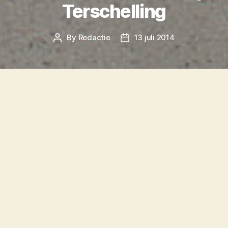
Terschelling
By
Redactie
13 juli 2014
Post
Post
author
date
Terschelling heeft dit jaar last van een
recordhoeveelheid teken,
meldt
Omrop
Fryslân. Vorig jaar werd al een recordaantal
geteld, maar dit jaar zijn er alweer meer.
Volgens Staatsbosbeheer is de zachte winter
mede verantwoordelijk voor de enorme
hoeveelheid teken dit jaar. Teken zitten zowel
in de bossen als in het helmgras.
Huisartsen krijgen steeds meer mensen met