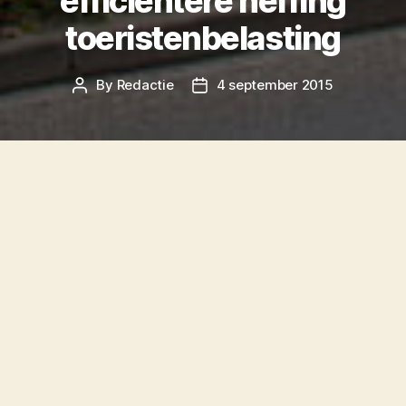
efficiëntere heffing
toeristenbelasting
By
Redactie
4 september 2015
Post
Post
author
date
De gemeente Terschelling gaat onderzoek doen
naar een efficiëntere manier om
toeristenbelasting te heffen. Dat
weet
de
Leeuwarder Courant vandaag te melden.
Het huidige systeem voor toeristenbelasting
zorgt voor een hoop administratieve
rompslomp voor zowel de gemeente als
logiesverstrekkers. Die laatsten hebben ook
geregeld geklaagd over het systeem bij de