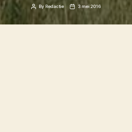
By
Redactie
3 mei 2016
Post
Post
author
date
De VVV op Terschelling neemt de regie over de
marketing en promotie rondom het eiland over.
Nu doet de Stichting Marketing en Promotie
Terschelling (SMPT) dat nog.
Vorige maand heeft de VVV Marianne
Wildenberg aangenomen als marketing- en
promotiemanager voor het eiland. “Ik kijk er
naar uit om samen met eilanders en
ondernemers te werken aan de
marketingstrategie en de uitvoering van de
campagnes. Het is een geweldige uitdaging om
in deze nieuwe functie toegevoegde waarde te