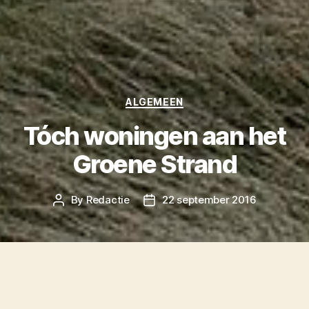
Categories
ALGEMEEN
Tóch woningen aan het
Groene Strand
By
Redactie
22 september 2016
Post
Post
author
date
Na jaren van strijd lijken er tóch ineens
woningen te komen aan het Groene Strand, op