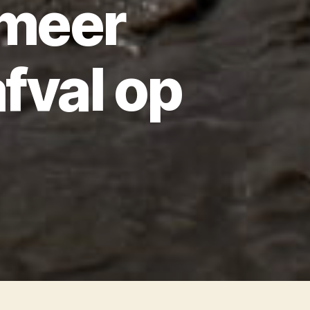
 meer
fval op