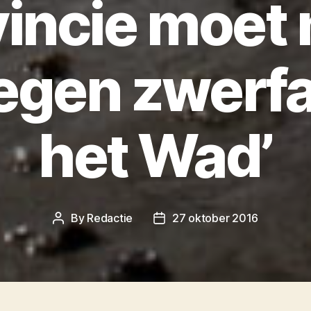
vincie moet
egen zwerfa
het Wad’
By
Redactie
27 oktober 2016
Post
Post
author
date