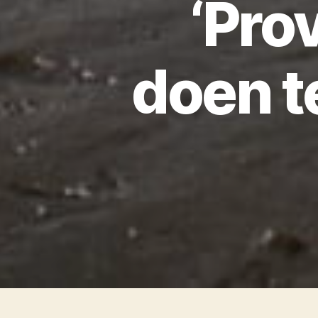
‘Pro
doen t