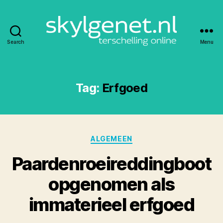
Search
Menu
Skylgenet.nl
|
Terschelling
online
Tag:
Erfgoed
Categories
ALGEMEEN
Paardenroeireddingboot
opgenomen als
immaterieel erfgoed