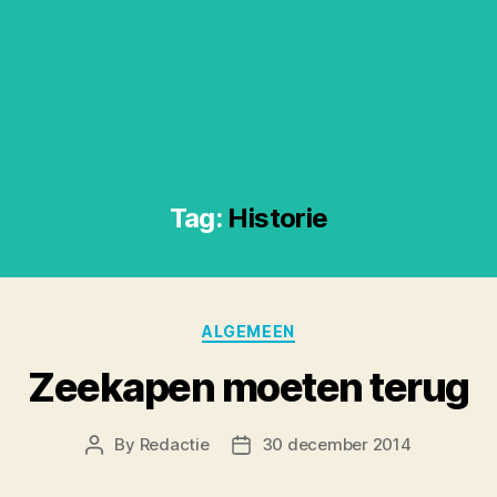
Tag:
Historie
Categories
ALGEMEEN
Zeekapen moeten terug
By
Redactie
30 december 2014
Post
Post
author
date