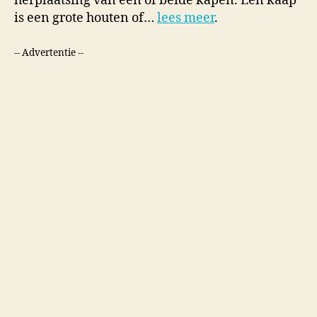
herplaatsing van één of beide kapen. Een kaap
is een grote houten of…
lees meer
.
-- Advertentie --