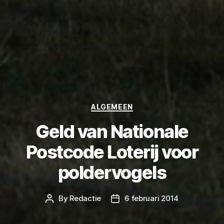
Categories
ALGEMEEN
Geld van Nationale
Postcode Loterij voor
poldervogels
By
Redactie
6 februari 2014
Post
Post
author
date