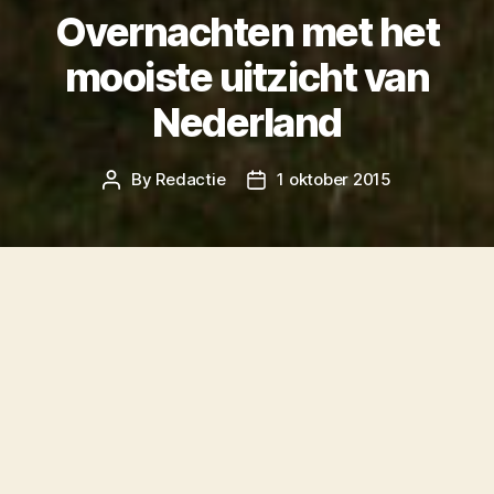
Overnachten met het
mooiste uitzicht van
Nederland
By
Redactie
1 oktober 2015
Post
Post
author
date
Het kan wel eens zo zijn dat het over enige tijd
mogelijk is te logeren op een plek met het
mooiste uitzicht van Nederland. Er zijn
namelijk plannen om het Seinpaalhuisje te
verbouwen tot hotelkamer.
Staatsbosbeheer, eigenaar van het huisje, VVV