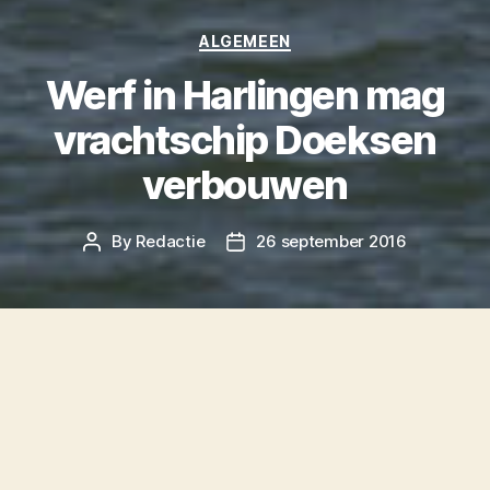
Categories
ALGEMEEN
Werf in Harlingen mag
vrachtschip Doeksen
verbouwen
By
Redactie
26 september 2016
Post
Post
author
date
Damen Shiprepair in Harlingen heeft van
Rederij Doeksen de opdracht gekregen het
vrachtschip van de rederij ingrijpend te
verbouwen.