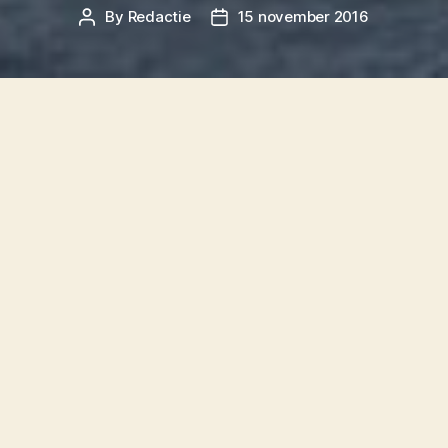
By
Redactie
15 november 2016
Post
Post
author
date
De KNRM en de Terschellinger bergers van
Rederij Noordgat kunnen het maar niet eens
worden. Bemiddeling door de Rijksoverheid
loopt nu ook spaak.
In 1998 begon de
KNRM
met het aangaan van
convenanten om te proberen een goede
scheiding aan te brengen tussen het redden van
drenkelingen en het bergen van schepen. In
2002 werd een dergelijk convenant ook op
Terschelling getekend met
Rederij Noordgat
.
Maar tussen de twee partijen klikte het nooit en