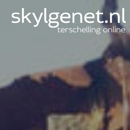
Skylgenet.nl
|
Terschelling
online