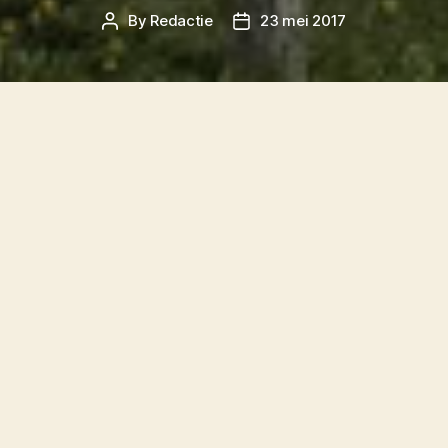
By
Redactie
23 mei 2017
Post
Post
author
date
Projectontwikkelaar Segesta uit Alkmaar laat
Penta Architecten uit Harlingen een definitief
ontwerp voor het B&Y-terrein op Terschelling
maken.
Een aantal weken terug werden
drie
verschillende ontwerpen
voor nieuwbouw op
het terrein aan de Terschellinger bevolking
getoond. De voorkeur van de meeste mensen
ging uit naar het ontwerp van Penta, zo bleek
ook op de Facebookpagina van Skylgenet.
Het architectenbureau uit Harlingen heeft van