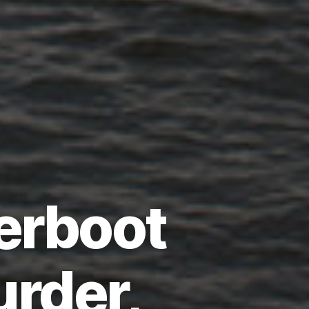
erboot
urder,