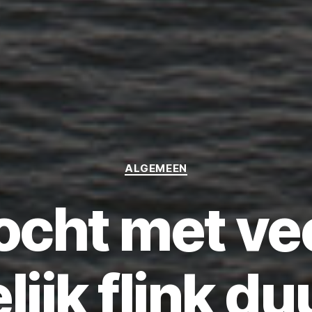
Categories
ALGEMEEN
ocht met ve
ijk flink du