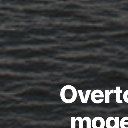
Overt
mogel