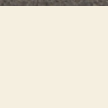
Staatsbosbeheer is begonnen met het
‘evacueren’ van amfibieën zoals padden en
salamanders uit het duingebied rond West aan
Zee en Midsland aan Zee.
Met lange amfibieënschermen probeert de
natuurorganisatie de komende tijd zoveel
mogelijk dieren buiten het gebied te houden en
de de dieren die wel in het gebied zijn te
vangen,
meldt
Omrop Fryslân.
De maatregelen moeten ervoor zorgen dat zo
min mogelijk amfibieën de klos zijn bij grote
werkzaamheden die binnenkort starten in het
gebied. Deze werkzaamheden zijn nodig om de