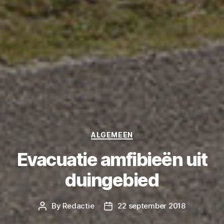
Categories
ALGEMEEN
Evacuatie amfibieën uit
duingebied
By
Redactie
22 september 2018
Post
Post
author
date