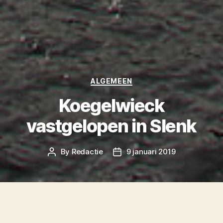
Categories
ALGEMEEN
Koegelwieck
vastgelopen in Slenk
By
Redactie
9 januari 2019
Post
Post
author
date
De Koegelwieck, één van de twee snelboten