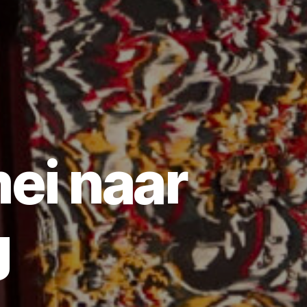
mei naar
g