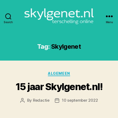
Search
Menu
Skylgenet.nl
|
Terschelling
online
Tag:
Skylgenet
Categories
ALGEMEEN
15 jaar Skylgenet.nl!
By
Redactie
10 september 2022
Post
Post
author
date