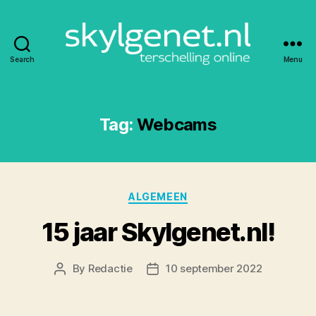
Search
Menu
Skylgenet.nl
|
Terschelling
online
Tag:
Webcams
Categories
ALGEMEEN
15 jaar Skylgenet.nl!
By
Redactie
10 september 2022
Post
Post
author
date