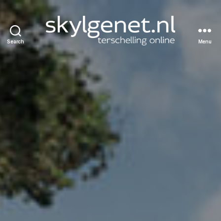
Search
Menu
Skylgenet.nl
|
Terschelling
online