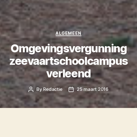
Categories
ALGEMEEN
Omgevingsvergunning
zeevaartschoolcampus
verleend
By
Redactie
25 maart 2016
Post
Post
author
date
De omgevingsvergunning voor de nieuwbouw
van de zeevaartschoolcampus op Terschelling is