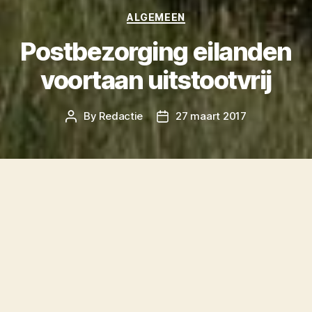
Categories
ALGEMEEN
Postbezorging eilanden
voortaan uitstootvrij
By
Redactie
27 maart 2017
Post
Post
author
date
Het grootste postbedrijf van Nederland, PostNL,
gaat post en pakketten op de Waddeneilanden
voortaan uitstootvrij rondbrengen.
Terschelling is als eerste eiland aan de beurt en
PostNL zal daar vanaf morgen al overschakelen
naar 100% uitstootvrije postbezorging. Dat