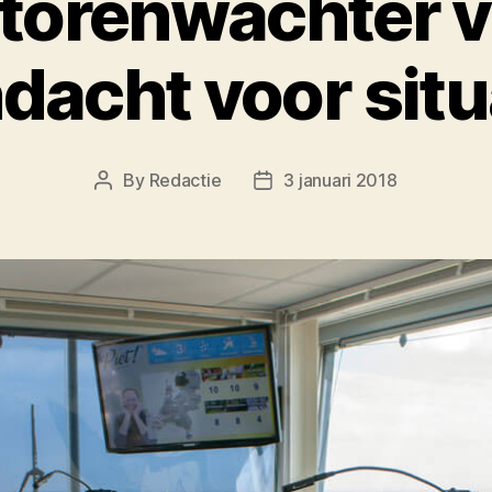
torenwachter v
dacht voor situ
By
Redactie
3 januari 2018
Post
Post
author
date