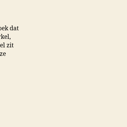
oek dat
kel,
l zit
 ze