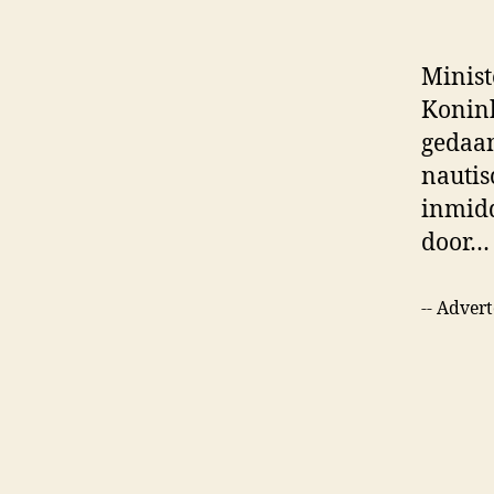
Minist
Konink
gedaan
nautis
inmidd
door
-- Advert