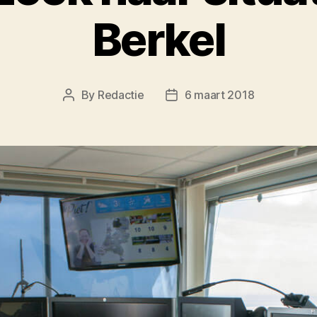
Berkel
By
Redactie
6 maart 2018
Post
Post
author
date