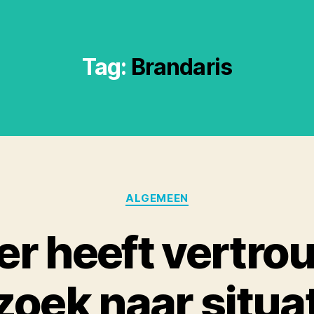
Tag:
Brandaris
Categories
ALGEMEEN
er heeft vertro
oek naar situa