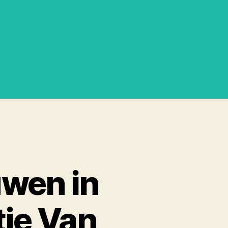
uwen in
tie Van