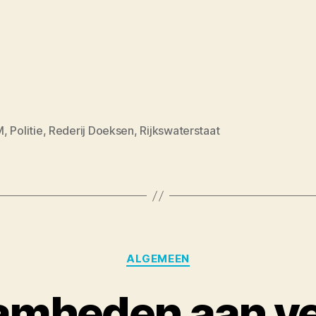
M
,
Politie
,
Rederij Doeksen
,
Rijkswaterstaat
Categories
ALGEMEEN
mheden aan v