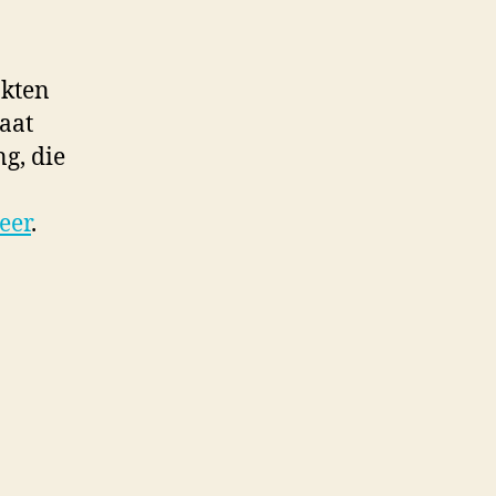
akten
gaat
g, die
eer
.