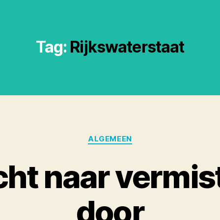
Tag:
Rijkswaterstaat
Categories
ALGEMEEN
ht naar vermis
door