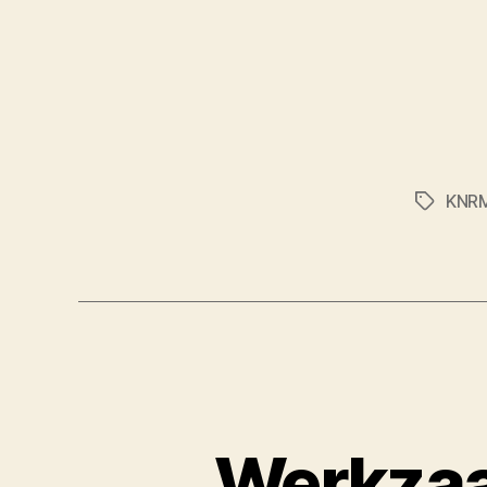
KNR
Tags
Werkzaa