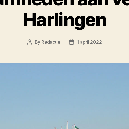
Harlingen
By
Redactie
1 april 2022
Post
Post
author
date