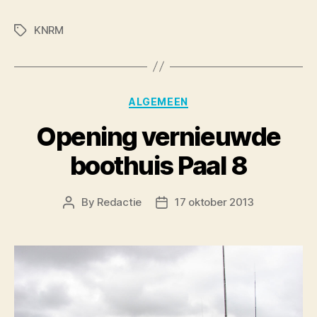
KNRM
Tags
Categories
ALGEMEEN
Opening vernieuwde
boothuis Paal 8
By
Redactie
17 oktober 2013
Post
Post
author
date