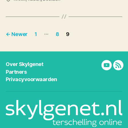
Berichten
…
←
Newer
1
8
9
paginering
Over Skylgenet
YouTube
RSS
Partners
Privacyvoorwaarden