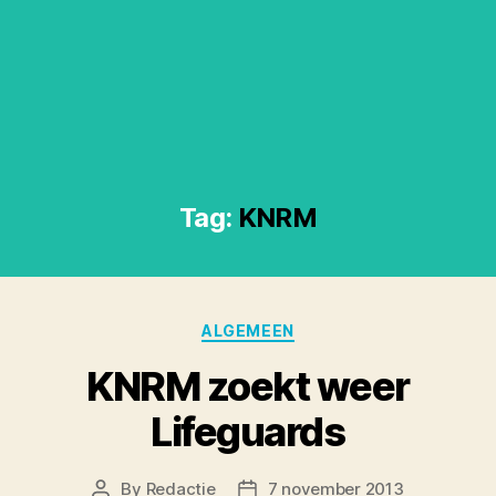
Tag:
KNRM
Categories
ALGEMEEN
KNRM zoekt weer
Lifeguards
By
Redactie
7 november 2013
Post
Post