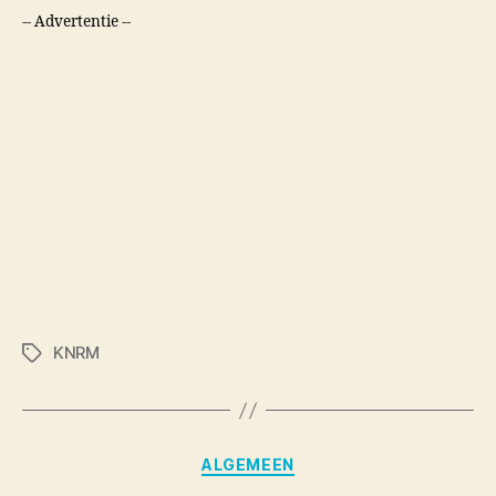
-- Advertentie --
KNRM
Tags
Categories
ALGEMEEN