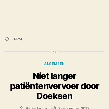
KNRM
Tags
Categories
ALGEMEEN
Niet langer
patiëntenvervoer door
Doeksen
By
Redactie
3 september 2013
Post
Post