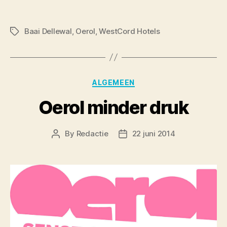
Baai Dellewal
,
Oerol
,
WestCord Hotels
Tags
Categories
ALGEMEEN
Oerol minder druk
By
Redactie
22 juni 2014
Post
Post
author
date