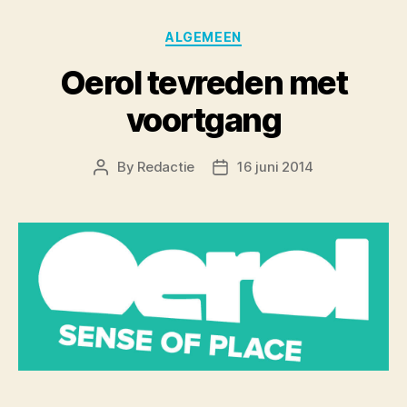
Categories
ALGEMEEN
Oerol tevreden met
voortgang
By
Redactie
16 juni 2014
Post
Post
author
date