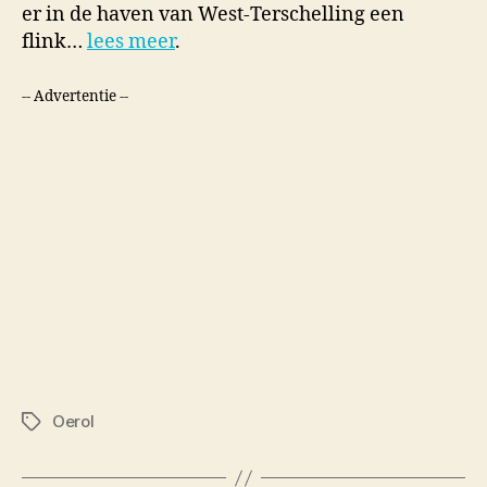
er in de haven van West-Terschelling een
flink…
lees meer
.
-- Advertentie --
Oerol
Tags