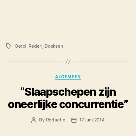
Oerol
,
Rederij Doeksen
Tags
Categories
ALGEMEEN
“Slaapschepen zijn
oneerlijke concurrentie”
By
Redactie
17 juni 2014
Post
Post
author
date