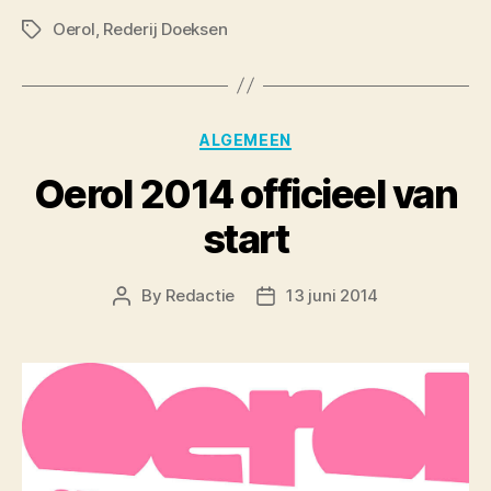
Oerol
,
Rederij Doeksen
Tags
Categories
ALGEMEEN
Oerol 2014 officieel van
start
By
Redactie
13 juni 2014
Post
Post
author
date