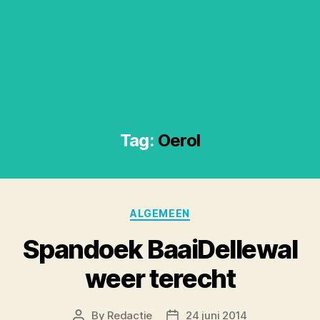
Tag:
Oerol
Categories
ALGEMEEN
Spandoek BaaiDellewal
weer terecht
By
Redactie
24 juni 2014
Post
Post