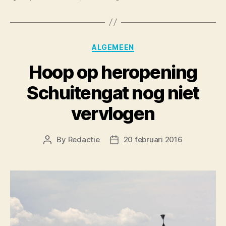
Categories
ALGEMEEN
Hoop op heropening
Schuitengat nog niet
vervlogen
By
Redactie
20 februari 2016
Post
Post
author
date