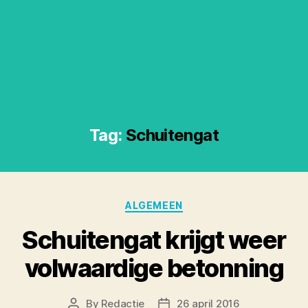
Tag:
Schuitengat
Categories
ALGEMEEN
Schuitengat krijgt weer
volwaardige betonning
By
Redactie
26 april 2016
Post
Post