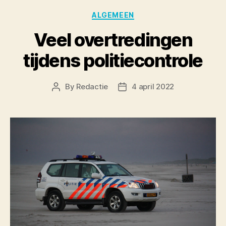
Categories
ALGEMEEN
Veel overtredingen
tijdens politiecontrole
By
Redactie
4 april 2022
Post
Post
author
date