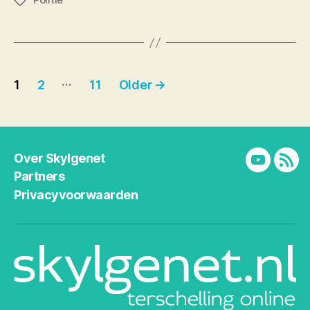
Tags
Berichten
…
1
2
11
Older
→
paginering
Over Skylgenet
YouTube
RSS
Partners
Privacyvoorwaarden