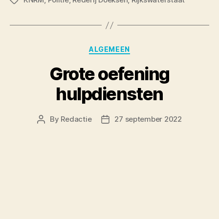
Tags
Categories
ALGEMEEN
Grote oefening
hulpdiensten
By
Redactie
27 september 2022
Post
Post
author
date