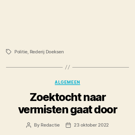
Politie
,
Rederij Doeksen
Tags
Categories
ALGEMEEN
Zoektocht naar
vermisten gaat door
By
Redactie
23 oktober 2022
Post
Post
author
date