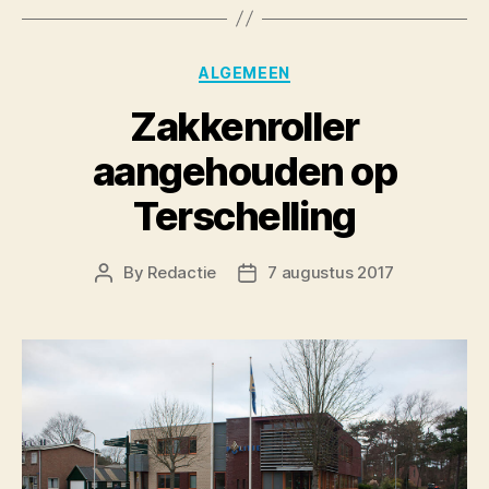
Categories
ALGEMEEN
Zakkenroller
aangehouden op
Terschelling
By
Redactie
7 augustus 2017
Post
Post
author
date