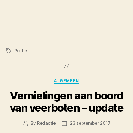
Politie
Tags
Categories
ALGEMEEN
Vernielingen aan boord
van veerboten – update
By
Redactie
23 september 2017
Post
Post
author
date