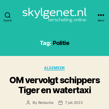
Search
Menu
Skylgenet.nl
|
Terschelling
online
Tag:
Politie
Categories
ALGEMEEN
OM vervolgt schippers
Tiger en watertaxi
By
Redactie
7 juli 2023
Post
Post
author
date