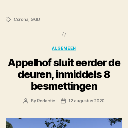
Corona
,
GGD
Tags
Categories
ALGEMEEN
Appelhof sluit eerder de
deuren, inmiddels 8
besmettingen
By
Redactie
12 augustus 2020
Post
Post
author
date