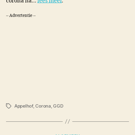
corona na…
lees meer
.
-- Advertentie --
Appelhof
,
Corona
,
GGD
Tags