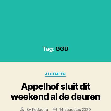
Tag:
GGD
Categories
ALGEMEEN
Appelhof sluit dit
weekend al de deuren
By
Redactie
14 augustus 2020
Post
Post