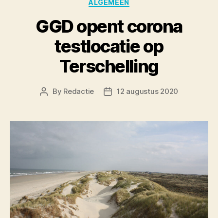
Categories
ALGEMEEN
GGD opent corona
testlocatie op
Terschelling
By
Redactie
12 augustus 2020
Post
Post
author
date