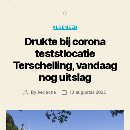
Categories
ALGEMEEN
Drukte bij corona
teststlocatie
Terschelling, vandaag
nog uitslag
By
Redactie
13 augustus 2020
Post
Post
author
date