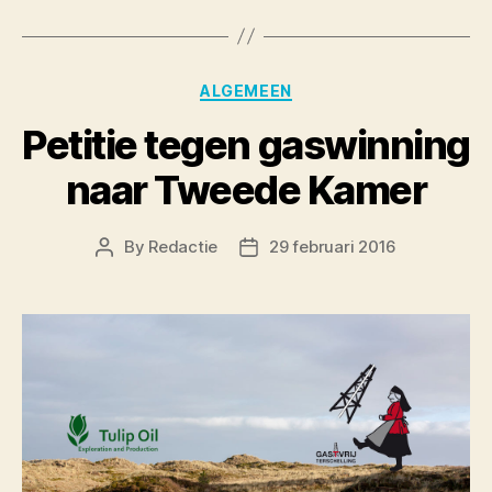
Categories
ALGEMEEN
Petitie tegen gaswinning
naar Tweede Kamer
By
Redactie
29 februari 2016
Post
Post
author
date