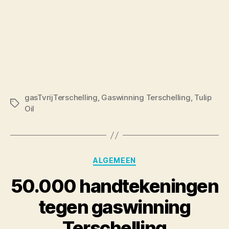
gasTvrijTerschelling
,
Gaswinning Terschelling
,
Tulip
Tags
Oil
Categories
ALGEMEEN
50.000 handtekeningen
tegen gaswinning
Terschelling