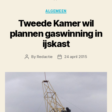
Categories
ALGEMEEN
Tweede Kamer wil
plannen gaswinning in
ijskast
By
Redactie
24 april 2015
Post
Post
author
date