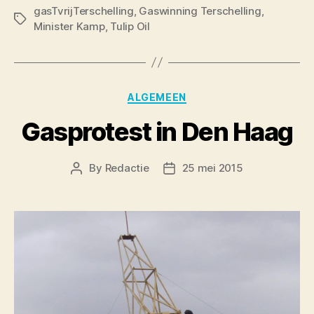
gasTvrijTerschelling
,
Gaswinning Terschelling
,
Tags
Minister Kamp
,
Tulip Oil
Categories
ALGEMEEN
Gasprotest in Den Haag
By
Redactie
25 mei 2015
Post
Post
author
date