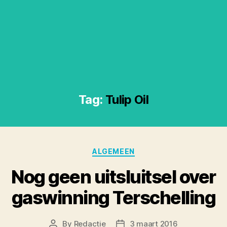
Tag:
Tulip Oil
Categories
ALGEMEEN
Nog geen uitsluitsel over
gaswinning Terschelling
By
Redactie
3 maart 2016
Post
Post