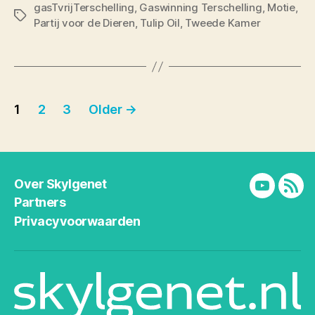
gasTvrijTerschelling
,
Gaswinning Terschelling
,
Motie
,
Tags
Partij voor de Dieren
,
Tulip Oil
,
Tweede Kamer
Berichten
1
2
3
Older
→
paginering
Over Skylgenet
YouTube
RSS
Partners
Privacyvoorwaarden